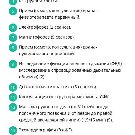
КТ грудной клетки.
4
Прием (осмотр, консультация) врача-
5
физиотерапевта первичный.
Электрофорез (2 сеанса).
6
Магнитофорез (5 сеансов).
7
Прием (осмотр, консультация) врача-
8
пульмонолога первичный.
Исследование функции внешнего дыхания (ФВД)
9
(Исследование спровоцированных дыхательных
объемов) (2).
Дыхательная гимнастика (5 сеансов).
10
Консультация инструктора-методиста ЛФК.
11
Массаж грудного отдела (от VII шейного до I
12
поясничного позвонка и от левой до правой
средней аксиллярной линии) (1,5/15 мин) (5).
Эхокардиография (ЭхоКГ).
13