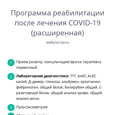
Программа реабилитации
после лечения COVID-19
(расширенная)
амбулаторно
Прием (осмотр, консультация) врача-терапевта
1
первичный.
Лабораторная диагностика:
ТТГ, АлАТ, АсАТ,
2
калий, Д-димер, глюкоза, альбумин, креатинин,
фибриноген, общий белок, билирубин общий, С-
реактивный белок, общий анализ крови; общий
анализ мочи.
Пульсоксиметрия.
3